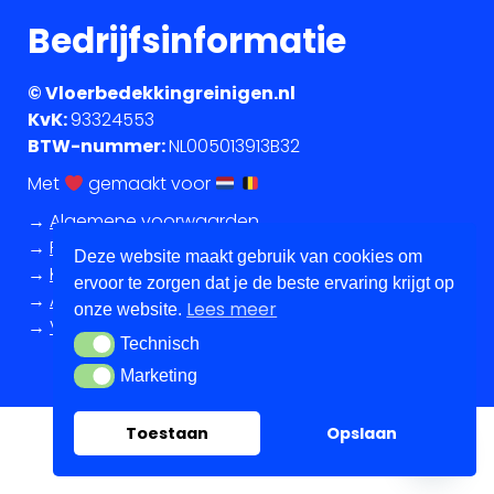
Bedrijfsinformatie
© Vloerbedekkingreinigen.nl
KvK:
93324553
BTW-nummer:
NL005013913B32
Met
gemaakt voor
→
Algemene voorwaarden
→
Privacy Policy
Deze website maakt gebruik van cookies om
→
Klantenservice
ervoor te zorgen dat je de beste ervaring krijgt op
→
Annuleringsvoorwaarden
Lees meer
onze website.
→
Vacatures
Technisch
Technisch
Marketing
Marketing
1
Toestaan
Opslaan