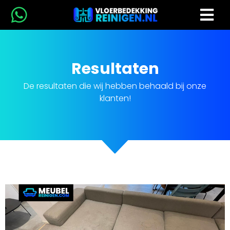
Resultaten
De resultaten die wij hebben behaald bij onze
klanten!