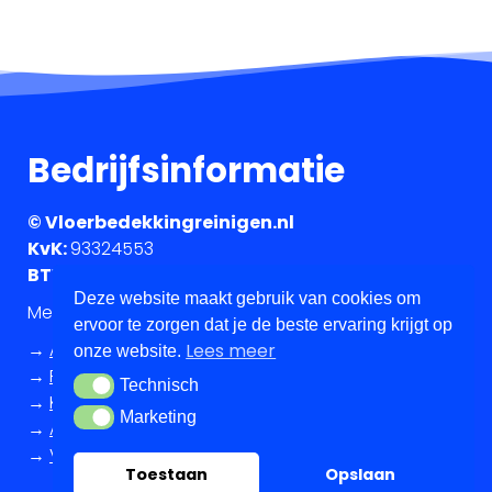
Bedrijfsinformatie
© Vloerbedekkingreinigen.nl
KvK:
93324553
BTW-nummer:
NL005013913B32
Deze website maakt gebruik van cookies om
Met
gemaakt voor
ervoor te zorgen dat je de beste ervaring krijgt op
→
Algemene voorwaarden
Lees meer
onze website.
→
Privacy Policy
Technisch
Technisch
→
Klantenservice
Marketing
Marketing
→
Annuleringsvoorwaarden
→
Vacatures
Toestaan
Opslaan